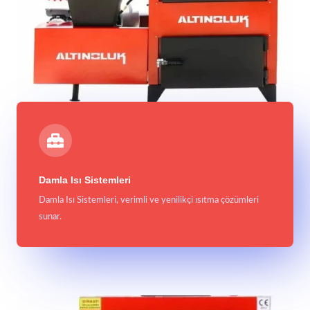
Damla Isı Sistemleri
Damla Isı Sistemleri, verimli ve yenilikçi ısıtma çözümleri
sunar.